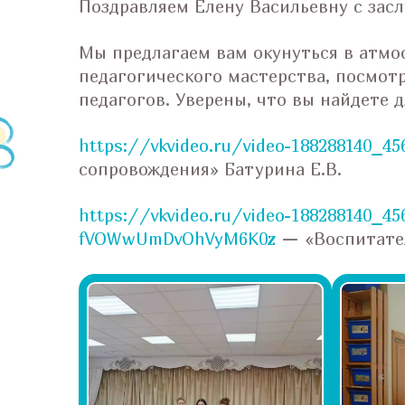
Поздравляем Елену Васильевну с зас
Мы предлагаем вам окунуться в атмо
педагогического мастерства, посмот
педагогов. Уверены, что вы найдете 
https://vkvideo.ru/video-188288140_4
сопровождения» Батурина Е.В.
https://vkvideo.ru/video-188288140_45
fVOWwUmDvOhVyM6K0z
— «Воспитател