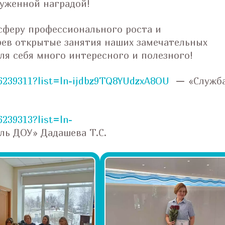
луженной наградой!
сферу профессионального роста и
рев открытые занятия наших замечательных
для себя много интересного и полезного!
56239311?list=ln-ijdbz9TQ8YUdzxA8OU
— «Служб
6239313?list=ln-
ь ДОУ» Дадашева Т.С.