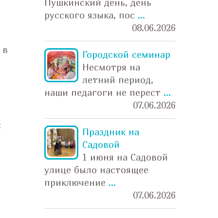
Пушкинский день, день
На ул
русского языка, пос
...
спорт
08.06.2026
...
 в
Городской семинар
Несмотря на
летний период,
наши педагоги не перест
...
07.06.2026
как Б
«прят
:
На ул
Праздник на
июня 
Садовой
...
1 июня на Садовой
улице было настоящее
приключение
...
07.06.2026