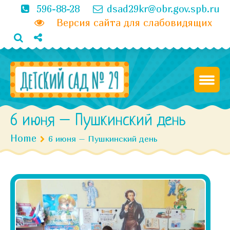
596-88-28
dsad29kr@obr.gov.spb.ru
Версия сайта для слабовидящих
6 июня – Пушкинский день
Home
6 июня – Пушкинский день