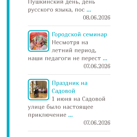
Пушкинский день, день
На ул
русского языка, пос
...
спорт
08.06.2026
...
Городской семинар
Несмотря на
летний период,
наши педагоги не перест
...
07.06.2026
как Б
«прят
На ул
Праздник на
июня 
Садовой
...
1 июня на Садовой
улице было настоящее
приключение
...
07.06.2026